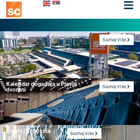
Kongres
Saznaj Više
Kalendar događaja u Plavoj
Saznaj Više
dvorani
Biznis i kupovina
Saznaj Više