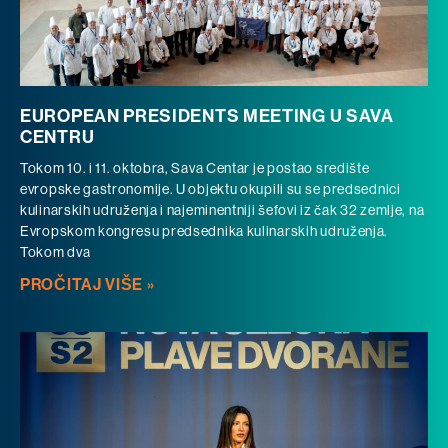
EUROPEAN PRESIDENTS MEETING U SAVA
CENTRU
Tokom 10. i 11. oktobra, Sava Centar je postao središte
evropske gastronomije. U objektu okupili su se predsednici
kulinarskih udruženja i najeminentniji šefovi iz čak 32 zemlje, na
Evropskom kongresu predsednika kulinarskih udruženja.
Tokom dva
PROČITAJ VIŠE »