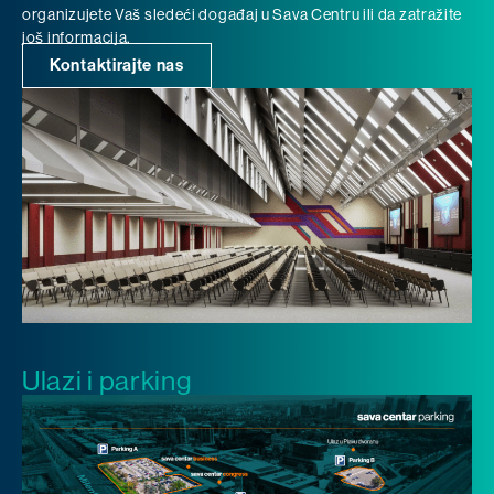
organizujete Vaš sledeći događaj u Sava Centru ili da zatražite
još informacija.
Kontaktirajte nas
Ulazi i parking