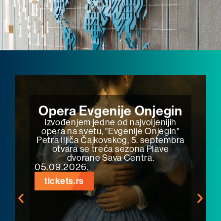
Jethro Tull
Jedno od najvažnijih imena svetske
progressive rock scene vraća se u
Beograd.
11.09.2026.
efinity.rs