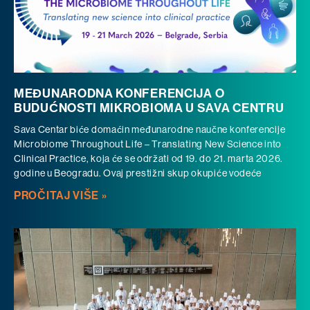
MEĐUNARODNA KONFERENCIJA O
BUDUĆNOSTI MIKROBIOMA U SAVA CENTRU
Sava Centar biće domaćin međunarodne naučne konferencije
Microbiome Throughout Life – Translating New Science into
Clinical Practice, koja će se održati od 19. do 21. marta 2026.
godine u Beogradu. Ovaj prestižni skup okupiće vodeće
PROČITAJ VIŠE »