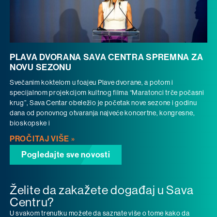
PLAVA DVORANA SAVA CENTRA SPREMNA ZA
NOVU SEZONU
Svečanim koktelom u foajeu Plave dvorane, a potom i
specijalnom projekcijom kultnog filma “Maratonci trče počasni
krug”, Sava Centar obeležio je početak nove sezone i godinu
dana od ponovnog otvaranja najveće koncertne, kongresne,
bioskopske i
PROČITAJ VIŠE »
Pogledajte sve novosti
Želite da zakažete događaj u Sava
Centru?
U svakom trenutku možete da saznate više o tome kako da