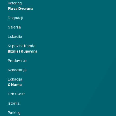
Ketering
Plava Dvorana
Događaji
Galerija
Lokacija
Kupovina Karata
Biznis i Kupovina
Prodavnice
Kancelarija
Lokacija
O Nama
Održivost
Istorija
Parking