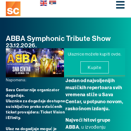
ABBA Symphonic Tribute Show
23.12.2026.
Ulaznice možete kupiti ovde.
Kupite
Napomena:
Jedan od najvoljenijih
muzičkih repertoara svih
Sava Centar nije organizator
vremena stiže u Sava
događaja.
Ulaznice za događaje dostupne
Centar, u potpuno novom,
su isključivo preko ovlašćenih
raskošnom izdanju.
ticket provajdera: Ticket Vision
i Efinity.
Najveći hitovi grupe
ABBA
, u izvođenju
Ulaz na dogadjaje moguć je