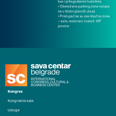
kao i prilagođenim toaletima
• Obeležene parking zone nalaze
se u blizini glavnih ulaza
• Pristupačne su sve ključne zone
– sale, restorani, toaleti, VIP
prostor
Kongres
Kongresne sale
Usluge