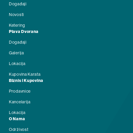
Događaji
Novosti
Ketering
Plava Dvorana
Događaji
Galerija
Lokacija
Kupovina Karata
Biznis i Kupovina
Prodavnice
Kancelarija
Lokacija
O Nama
Održivost