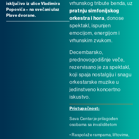
vrhunskog tribute benda, uz
isključivo iz ulice Vladimira
Popovića – na svečani ulaz
pratnju simfonijskog
Plave dvorane.
orkestra i hora
, donose
spektakl, ispunjen
emocijom, energijom i
vrhunskim zvukom.
Decembarsko,
prednovogodišnje veče,
rezervisano je za spektakl,
koji spaja nostalgiju i snagu
orkestarske muzike u
jedinstveno koncertno
iskustvo.
Pristupačnost:
Sava Centar je prilagođen
osobama sa invaliditetom
• Raspolaže rampama, liftovima,