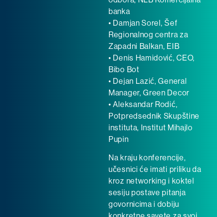
banka
• Damjan Sorel, Šef
Regionalnog centra za
Zapadni Balkan, EIB
• Denis Hamidović, CEO,
Bibo Bot
• Dejan Lazić, General
Manager, Green Decor
• Aleksandar Rodić,
Potpredsednik Skupštine
instituta, Institut Mihajlo
Pupin
Na kraju konferencije,
učesnici će imati priliku da
kroz networking i koktel
sesiju postave pitanja
govornicima i dobiju
konkretne savete za svoj