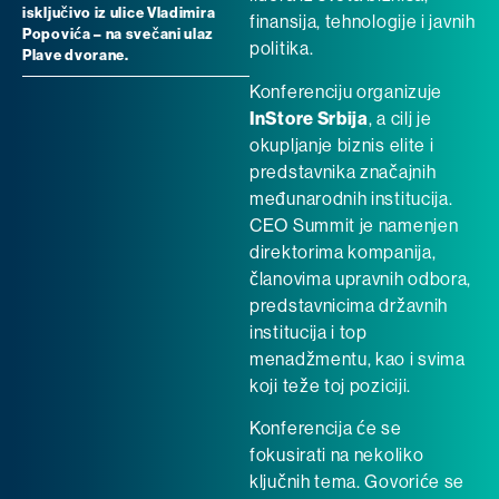
isključivo iz ulice Vladimira
finansija, tehnologije i javnih
Popovića – na svečani ulaz
politika.
Plave dvorane.
Konferenciju organizuje
InStore Srbija
, a cilj je
okupljanje biznis elite i
predstavnika značajnih
međunarodnih institucija.
CEO Summit je namenjen
direktorima kompanija,
članovima upravnih odbora,
predstavnicima državnih
institucija i top
menadžmentu, kao i svima
koji teže toj poziciji.
Konferencija će se
fokusirati na nekoliko
ključnih tema. Govoriće se