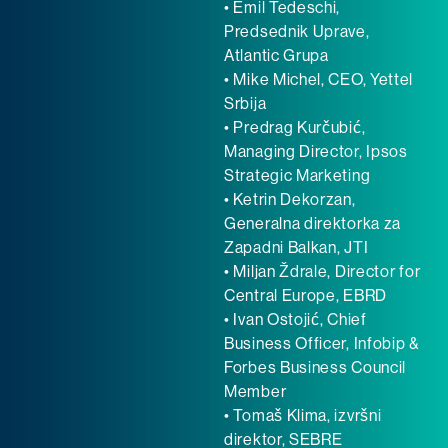
• Emil Tedeschi,
Predsednik Uprave,
Atlantic Grupa
• Mike Michel, CEO, Yettel
Srbija
• Predrag Kurčubić,
Managing Director, Ipsos
Strategic Marketing
• Ketrin Dekorzan,
Generalna direktorka za
Zapadni Balkan, JTI
• Miljan Ždrale, Director for
Central Europe, EBRD
• Ivan Ostojić, Chief
Business Officer, Infobip &
Forbes Business Council
Member
• Tomaš Klima, izvršni
direktor, SEBRE