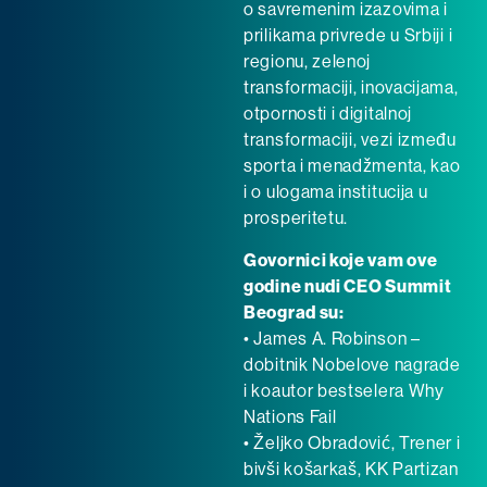
o savremenim izazovima i
prilikama privrede u Srbiji i
regionu, zelenoj
transformaciji, inovacijama,
otpornosti i digitalnoj
transformaciji, vezi između
sporta i menadžmenta, kao
i o ulogama institucija u
prosperitetu.
Govornici koje vam ove
godine nudi CEO Summit
Beograd su:
• James A. Robinson –
dobitnik Nobelove nagrade
i koautor bestselera Why
Nations Fail
• Željko Obradović, Trener i
bivši košarkaš, KK Partizan