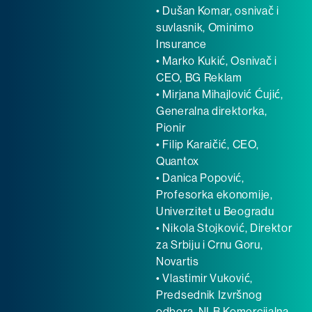
• Dušan Komar, osnivač i
suvlasnik, Ominimo
Insurance
• Marko Kukić, Osnivač i
CEO, BG Reklam
• Mirjana Mihajlović Ćujić,
Generalna direktorka,
Pionir
• Filip Karaičić, CEO,
Quantox
• Danica Popović,
Profesorka ekonomije,
Univerzitet u Beogradu
• Nikola Stojković, Direktor
za Srbiju i Crnu Goru,
Novartis
• Vlastimir Vuković,
Predsednik Izvršnog
odbora, NLB Komercijalna