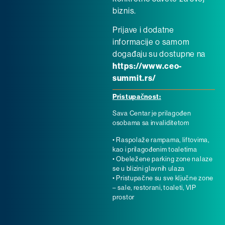
biznis.
Prijave i dodatne
informacije o samom
događaju su dostupne na
https://www.ceo-
summit.rs/
Pristupačnost:
Sava Centar je prilagođen
osobama sa invaliditetom
• Raspolaže rampama, liftovima,
kao i prilagođenim toaletima
• Obeležene parking zone nalaze
se u blizini glavnih ulaza
• Pristupačne su sve ključne zone
– sale, restorani, toaleti, VIP
prostor