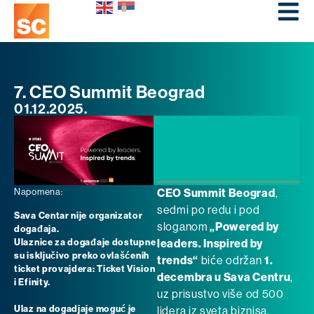
7. CEO Summit Beograd
01.12.2025.
Napomena:
CEO Summit Beograd
,
sedmi po redu i pod
Sava Centar nije organizator
sloganom
„Powered by
događaja.
Ulaznice za događaje dostupne
leaders. Inspired by
su isključivo preko ovlašćenih
trends“
biće održan
1.
ticket provajdera: Ticket Vision
decembra u Sava Centru
,
i Efinity.
uz prisustvo više od 500
Ulaz na dogadjaje moguć je
lidera iz sveta biznisa,