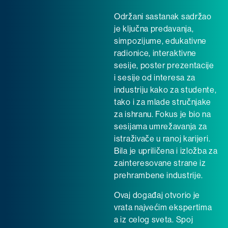
Održani sastanak sadržao
je ključna predavanja,
simpozijume, edukativne
radionice, interaktivne
sesije, poster prezentacije
i sesije od interesa za
industriju kako za studente,
tako i za mlade stručnjake
za ishranu. Fokus je bio na
sesijama umrežavanja za
istraživače u ranoj karijeri.
Bila je upriličena i izložba za
zainteresovane strane iz
prehrambene industrije.
Ovaj događaj otvorio je
vrata najvećim ekspertima
a iz celog sveta. Spoj