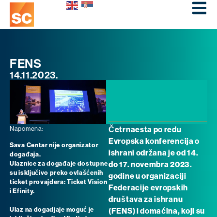
FENS
14.11.2023.
Napomena:
Četrnaesta po redu
Evropska konferencija o
Sava Centar nije organizator
ishrani održana je od 14.
događaja.
Ulaznice za događaje dostupne
do 17. novembra 2023.
su isključivo preko ovlašćenih
godine u organizaciji
ticket provajdera: Ticket Vision
Federacije evropskih
i Efinity.
društava za ishranu
Ulaz na dogadjaje moguć je
(FENS) i domaćina, koji su