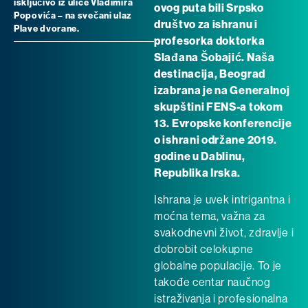
isključivo iz ulice Vladimira
ovog puta bili Srpsko
Popovića – na svečani ulaz
društvo za ishranu i
Plave dvorane.
profesorka doktorka
Slađana Šobajić. Naša
destinacija, Beograd
izabrana je na Generalnoj
skupštini FENS-a tokom
13. Evropske konferencije
o ishrani održane 2019.
godine u Dablinu,
Republika Irska.
Ishrana je uvek intrigantna i
moćna tema, važna za
svakodnevni život, zdravlje i
dobrobit celokupne
globalne populacije. To je
takođe centar naučnog
istraživanja i profesionalna