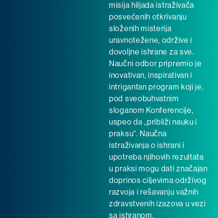
misija hiljada istraživača
posvećenih otkrivanju
složenih misterija
uravnotežene, održive i
dovoljne ishrane za sve.
Naučni odbor pripremio je
inovativan, inspirativan i
intrigantan program koji je,
pod sveobuhvatnim
sloganom Konferencije,
uspeo da „približi nauku i
praksu“. Naučna
istraživanja o ishrani i
upotreba njihovih rezultata
u praksi mogu dati značajan
doprinos ciljevima održivog
razvoja i rešavanju važnih
zdravstvenih izazova u vezi
sa ishranom.