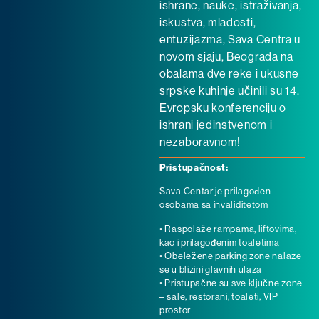
ishrane, nauke, istraživanja,
iskustva, mladosti,
entuzijazma, Sava Centra u
novom sjaju, Beograda na
obalama dve reke i ukusne
srpske kuhinje učinili su 14.
Evropsku konferenciju o
ishrani jedinstvenom i
nezaboravnom!
Pristupačnost:
Sava Centar je prilagođen
osobama sa invaliditetom
• Raspolaže rampama, liftovima,
kao i prilagođenim toaletima
• Obeležene parking zone nalaze
se u blizini glavnih ulaza
• Pristupačne su sve ključne zone
– sale, restorani, toaleti, VIP
prostor