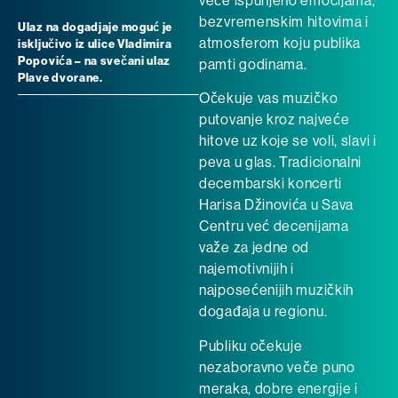
veče ispunjeno emocijama,
bezvremenskim hitovima i
Ulaz na dogadjaje moguć je
atmosferom koju publika
isključivo iz ulice Vladimira
Popovića – na svečani ulaz
pamti godinama.
Plave dvorane.
Očekuje vas muzičko
putovanje kroz najveće
hitove uz koje se voli, slavi i
peva u glas. Tradicionalni
decembarski koncerti
Harisa Džinovića u Sava
Centru već decenijama
važe za jedne od
najemotivnijih i
najposećenijih muzičkih
događaja u regionu.
Publiku očekuje
nezaboravno veče puno
meraka, dobre energije i