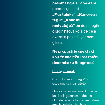
pesama koje su obeležile
generacije – od
„Muštuluka“
,
„Rano je za
tugu“
,
„Kako mi
nedostaješ“
pa do mnogih
drugih hitova koje će cela
dvorana pevati u jednom
glasu.
Ne propustite spektakl
koji će obeležiti praznični
decembar u Beogradu!
Pristupačnost:
Sava Centar je prilagođen
osobama sa invaliditetom
• Raspolaže rampama, liftovima,
kao i prilagođenim toaletima
• Obeležene parking zone nalaze
se u blizini glavnih ulaza