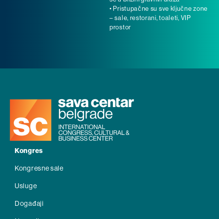
• Pristupačne su sve ključne zone
– sale, restorani, toaleti, VIP
prostor
Kongres
Kongresne sale
Usluge
Događaji