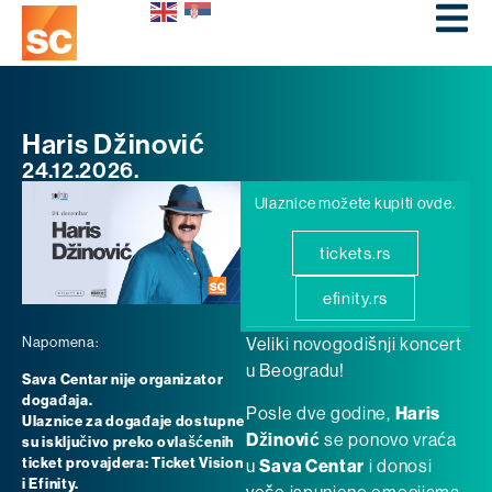
Haris Džinović
24.12.2026.
Ulaznice možete kupiti ovde.
tickets.rs
efinity.rs
Napomena:
Veliki novogodišnji koncert
u Beogradu!
Sava Centar nije organizator
događaja.
Posle dve godine,
Haris
Ulaznice za događaje dostupne
Džinović
se ponovo vraća
su isključivo preko ovlašćenih
ticket provajdera: Ticket Vision
u
Sava Centar
i donosi
i Efinity.