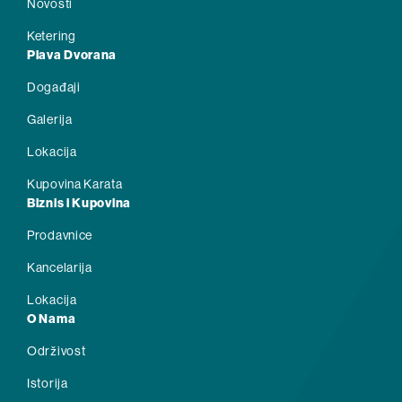
Novosti
Ketering
Plava Dvorana
Događaji
Galerija
Lokacija
Kupovina Karata
Biznis i Kupovina
Prodavnice
Kancelarija
Lokacija
O Nama
Održivost
Istorija