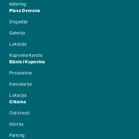
Ketering
Plava Dvorana
Događaji
Galerija
Lokacija
Kupovina Karata
Biznis i Kupovina
Prodavnice
Kancelarija
Lokacija
O Nama
Održivost
Istorija
Parking