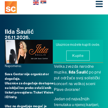
Ilda Šaulić
26.11.2026.
Ulaznice možete kupiti ovde.
Kupite
Napomena:
Velika zvezda narodne
muzike,
Ilda Šaulić
po prvi
Sava Centar nije organizator
put održaće svoj solistički
događaja.
Ulaznice za događaje dostupne
koncert na velikoj sceni
su isključivo preko ovlašćenih
Plave dvorane!
ticket provajdera: Ticket Vision
i Efinity.
Jedan od najvažnijih
trenutaka u njenoj karijeri,
Ulaz na dogadjaje moguć je