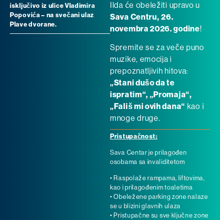
Ilda će obeležiti upravo u
isključivo iz ulice Vladimira
Popovića – na svečani ulaz
Sava Centru,
26.
Plave dvorane.
novembra 2026. godine
!
Spremite se za veče puno
muzike, emocija i
prepoznatljivih hitova:
„Stani dušo da te
ispratim“, „Promaja“,
„Fališ mi ovih dana“
kao i
mnoge druge.
Pristupačnost:
Sava Centar je prilagođen
osobama sa invaliditetom
• Raspolaže rampama, liftovima,
kao i prilagođenim toaletima
• Obeležene parking zone nalaze
se u blizini glavnih ulaza
• Pristupačne su sve ključne zone