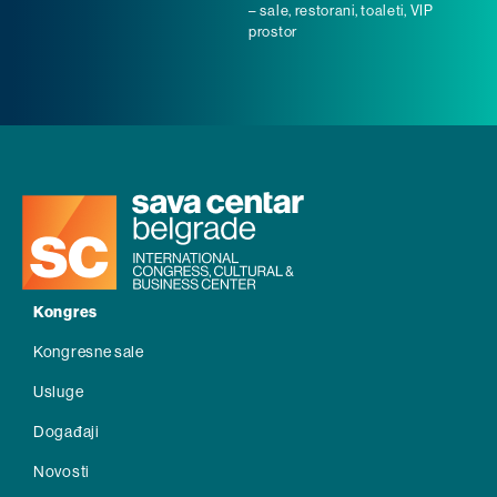
– sale, restorani, toaleti, VIP
prostor
Kongres
Kongresne sale
Usluge
Događaji
Novosti