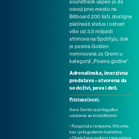
soundtrack uspeo je da
osvoji prvo mesto na
Billboard 200 listi, dostigne
platinasti status i ostvari
više od 3,5 milijardi
strimova na Spotifyju, dok
je pesma Golden
nominovana za Gremi u
kategoriji „Pesma godine“.
Adrenalinska, imerzivna
predstava – stvorena da
se doživi, peva i deli.
Pristupačnost:
Sava Centar je prilagođen
osobama sa invaliditetom
• Raspolaže rampama, liftovima,
kao i prilagođenim toaletima
• Obeležene parking zone nalaze