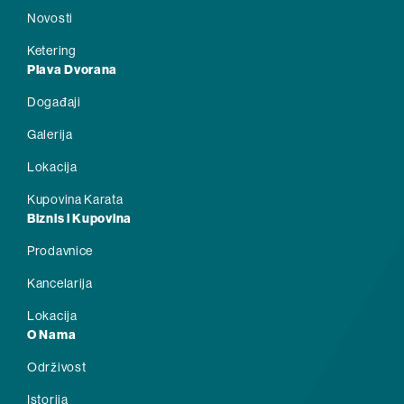
Novosti
Ketering
Plava Dvorana
Događaji
Galerija
Lokacija
Kupovina Karata
Biznis i Kupovina
Prodavnice
Kancelarija
Lokacija
O Nama
Održivost
Istorija