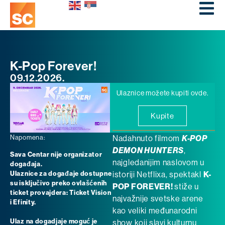
K-Pop Forever!
09.12.2026.
Ulaznice možete kupiti ovde.
Kupite
Napomena:
Nadahnuto filmom
K-POP
DEMON HUNTERS
,
Sava Centar nije organizator
najgledanijim naslovom u
događaja.
Ulaznice za događaje dostupne
istoriji Netflixa, spektakl
K-
su isključivo preko ovlašćenih
POP FOREVER!
stiže u
ticket provajdera: Ticket Vision
najvažnije svetske arene
i Efinity.
kao veliki međunarodni
Ulaz na dogadjaje moguć je
show koji slavi kulturnu