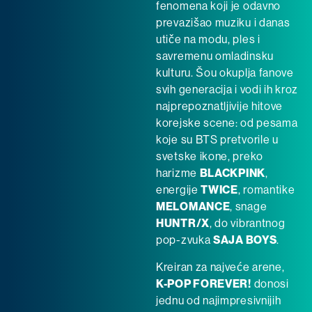
fenomena koji je odavno
prevazišao muziku i danas
utiče na modu, ples i
savremenu omladinsku
kulturu. Šou okuplja fanove
svih generacija i vodi ih kroz
najprepoznatljivije hitove
korejske scene: od pesama
koje su BTS pretvorile u
svetske ikone, preko
harizme
BLACKPINK
,
energije
TWICE
, romantike
MELOMANCE
, snage
HUNTR/X
, do vibrantnog
pop-zvuka
SAJA BOYS
.
Kreiran za najveće arene,
K-POP FOREVER!
donosi
jednu od najimpresivnijih