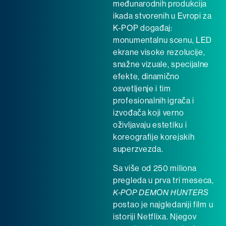
međunarodnih produkcija
ikada stvorenih u Evropi za
K-POP događaj:
monumentalnu scenu, LED
ekrane visoke rezolucije,
snažne vizuale, specijalne
efekte, dinamično
osvetljenje i tim
profesionalnih igrača i
izvođača koji verno
oživljavaju estetiku i
koreografije korejskih
superzvezda.
Sa više od 250 miliona
pregleda u prva tri meseca,
K-POP DEMON HUNTERS
postao je najgledaniji film u
istoriji Netflixa. Njegov