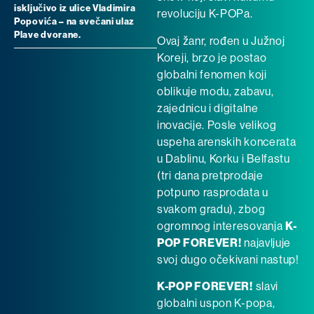
isključivo iz ulice Vladimira
revoluciju K-POPa.
Popovića – na svečani ulaz
Plave dvorane.
Ovaj žanr, rođen u Južnoj
Koreji, brzo je postao
globalni fenomen koji
oblikuje modu, zabavu,
zajednicu i digitalne
inovacije. Posle velikog
uspeha arenskih koncerata
u Dablinu, Korku i Belfastu
(tri dana pretprodaje
potpuno rasprodata u
svakom gradu), zbog
ogromnog interesovanja
K-
POP FOREVER!
najavljuje
svoj dugo očekivani nastup!
K-POP FOREVER!
slavi
globalni uspon K-popa,