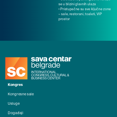
se u blizini glavnih ulaza
• Pristupačne su sve ključne zone
– sale, restorani, toaleti, VIP
prostor
Kongres
Kongresne sale
Usluge
Događaji