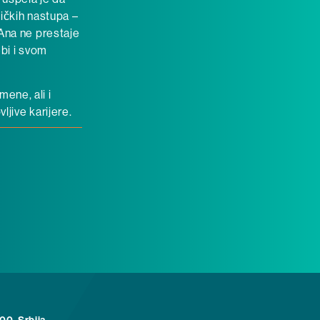
zičkih nastupa –
 Ana ne prestaje
ebi i svom
ene, ali i
ljive karijere.