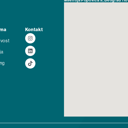
Milentija Popovića 9, Beograd 110
ama
Kontakt
ivost
ja
ing