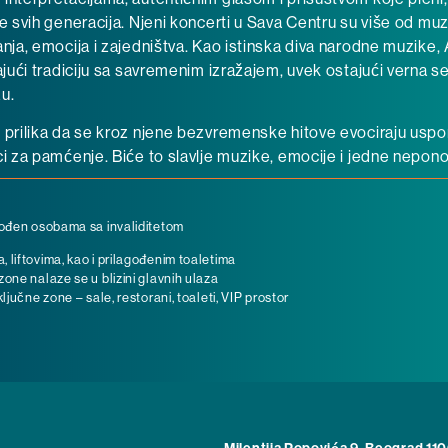
ke svih generacija. Njeni koncerti u Sava Centru su više od mu
anja, emocija i zajedništva. Kao istinska diva narodne muzike,
jajući tradiciju sa savremenim izražajem, uvek ostajući verna s
u.
 prilika da se kroz njene bezvremenske hitove evociraju uspom
ci za pamćenje. Biće to slavlje muzike, emocije i jedne neponov
gođen osobama sa invaliditetom
liftovima, kao i prilagođenim toaletima
one nalaze se u blizini glavnih ulaza
ljučne zone – sale, restorani, toaleti, VIP prostor