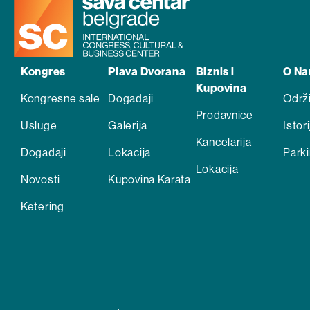
Kongres
Plava Dvorana
Biznis i
O N
Kupovina
Kongresne sale
Događaji
Održ
Prodavnice
Usluge
Galerija
Istori
Kancelarija
Događaji
Lokacija
Park
Lokacija
Novosti
Kupovina Karata
Ketering