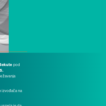
Bekute
pod
5.
ežavanja
ih izvođača na
 uspela je da