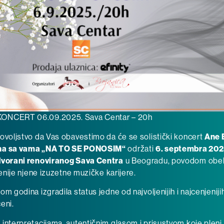
ONCERT 06.09.2025. Sava Centar – 20h
ovoljstvo da Vas obavestimo da će se solistički koncert
Ane 
na sa vama „
NA TO SE PONOSIM
“
održati
6. septembra 202
dvorani
renoviranog
Sava Centra
u Beogradu, povodom obel
cenije njene izuzetne muzičke karijere.
om godina izgradila status jedne od najvoljenijih i najcenjenij
eni.
interpretacijama, autentičnim glasom i prisustvom koje pleni,