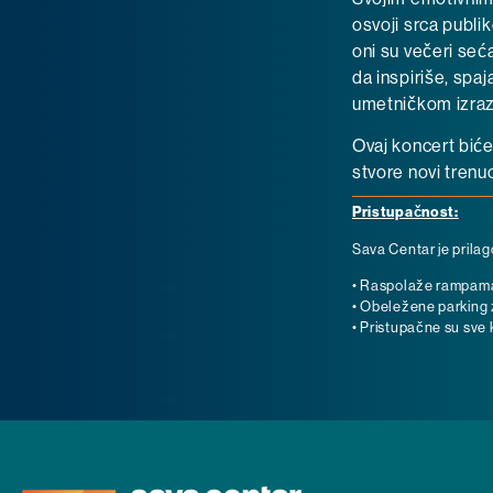
osvoji srca publi
oni su večeri seć
da inspiriše, spa
umetničkom izraz
Ovaj koncert biće
stvore novi trenu
Pristupačnost:
Sava Centar je prila
• Raspolaže rampama, 
• Obeležene parking z
• Pristupačne su sve k