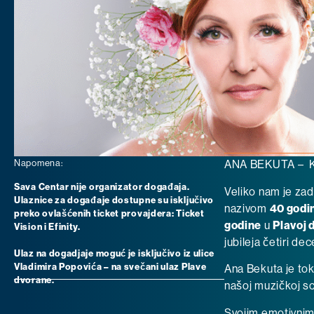
Napomena:
ANA BEKUTA – K
Sava Centar nije organizator događaja.
Veliko nam je zad
Ulaznice za događaje dostupne su isključivo
nazivom
40 godi
preko ovlašćenih ticket provajdera: Ticket
godine
u
Plavoj 
Vision i Efinity.
jubileja četiri de
Ulaz na dogadjaje moguć je isključivo iz ulice
Vladimira Popovića – na svečani ulaz Plave
Ana Bekuta je tok
dvorane.
našoj muzičkoj sc
Svojim emotivnim 