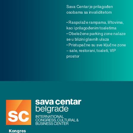
Sava Centar je prilagođen
osobama sa invaliditetom
• Raspolaže rampama, liftovima,
kao i prilagođenim toaletima
• Obeležene parking zone nalaze
se u blizini glavnih ulaza
• Pristupačne su sve ključne zone
– sale, restorani, toaleti, VIP
prostor
Kongres