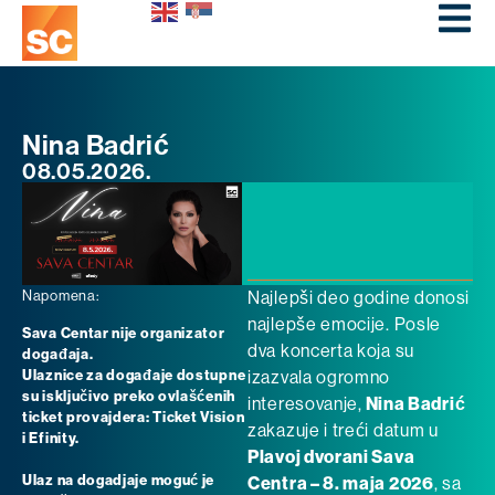
Nina Badrić
08.05.2026.
Napomena:
Najlepši deo godine donosi
najlepše emocije. Posle
Sava Centar nije organizator
dva koncerta koja su
događaja.
Ulaznice za događaje dostupne
izazvala ogromno
su isključivo preko ovlašćenih
interesovanje,
Nina Badrić
ticket provajdera: Ticket Vision
zakazuje i treći datum u
i Efinity.
Plavoj dvorani Sava
Ulaz na dogadjaje moguć je
Centra – 8. maja 2026
, sa