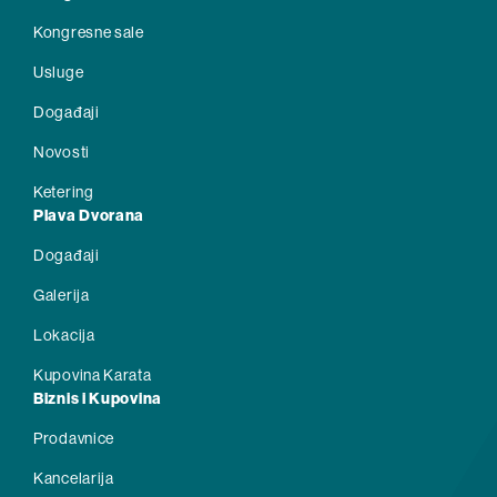
Kongresne sale
Usluge
Događaji
Novosti
Ketering
Plava Dvorana
Događaji
Galerija
Lokacija
Kupovina Karata
Biznis i Kupovina
Prodavnice
Kancelarija