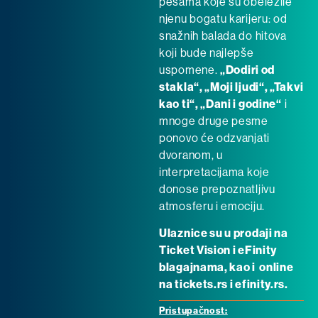
pesama koje su obeležile
njenu bogatu karijeru: od
snažnih balada do hitova
koji bude najlepše
uspomene.
„Dodiri od
stakla“, „Moji ljudi“, „Takvi
kao ti“, „Dani i godine“
i
mnoge druge pesme
ponovo će odzvanjati
dvoranom, u
interpretacijama koje
donose prepoznatljivu
atmosferu i emociju.
Ulaznice su u prodaji na
Ticket Vision i eFinity
blagajnama, kao i online
na tickets.rs i efinity.rs.
Pristupačnost: