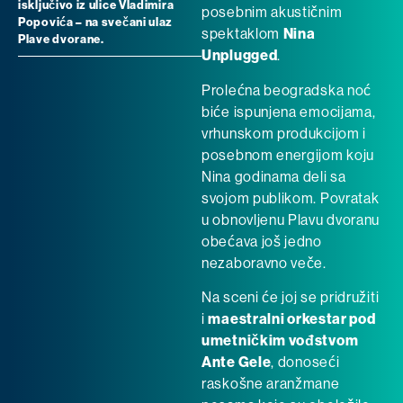
isključivo iz ulice Vladimira
posebnim akustičnim
Popovića – na svečani ulaz
spektaklom
Nina
Plave dvorane.
Unplugged
.
Prolećna beogradska noć
biće ispunjena emocijama,
vrhunskom produkcijom i
posebnom energijom koju
Nina godinama deli sa
svojom publikom. Povratak
u obnovljenu Plavu dvoranu
obećava još jedno
nezaboravno veče.
Na sceni će joj se pridružiti
i
maestralni orkestar pod
umetničkim vođstvom
Ante Gele
, donoseći
raskošne aranžmane