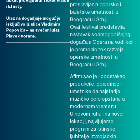
ticket provajdera: Ticket Vision
proslavljanja operske i
i Efinity.
baletske umetnosti u
Ulaz na dogadjaje moguć je
Beogradu i Srbiji.
isključivo iz ulice Vladimira
Ovaj festival predstavlja
Popovića – na svečani ulaz
nastavak sedmogodišnjeg
Plave dvorane.
događaja Opera na vodi koji
je promenio tok razvoja
operske umetnosti u
Beogradu i Srbiji.
Afirmisao je i podstakao
produkcije, pojedince i
umetnike da najstarije
muzičko delo opstane u
modernom vremenu
U novom ruhu i na novoj
lokaciji, najvljujemo
program za istinske
ljubitelje izvodjackih