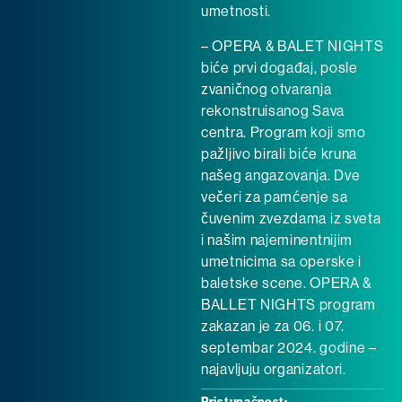
umetnosti.
– OPERA & BALET NIGHTS
biće prvi događaj, posle
zvaničnog otvaranja
rekonstruisanog Sava
centra. Program koji smo
pažljivo birali biće kruna
našeg angazovanja. Dve
večeri za pamćenje sa
čuvenim zvezdama iz sveta
i našim najeminentnijim
umetnicima sa operske i
baletske scene. OPERA &
BALLET NIGHTS program
zakazan je za 06. i 07.
septembar 2024. godine –
najavljuju organizatori.
Pristupačnost: