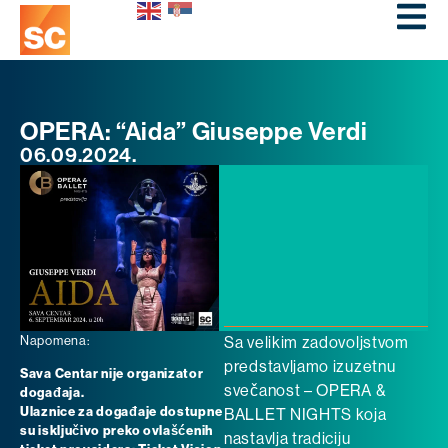
OPERA: “Aida” Giuseppe Verdi
06.09.2024.
Napomena:
Sa velikim zadovoljstvom
predstavljamo izuzetnu
Sava Centar nije organizator
svečanost – OPERA &
događaja.
Ulaznice za događaje dostupne
BALLET NIGHTS koja
su isključivo preko ovlašćenih
nastavlja tradiciju