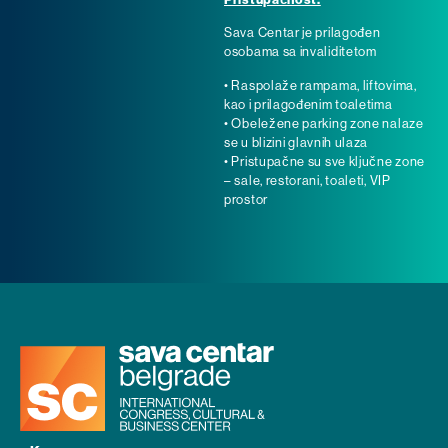
Sava Centar je prilagođen
osobama sa invaliditetom
• Raspolaže rampama, liftovima,
kao i prilagođenim toaletima
• Obeležene parking zone nalaze
se u blizini glavnih ulaza
• Pristupačne su sve ključne zone
– sale, restorani, toaleti, VIP
prostor