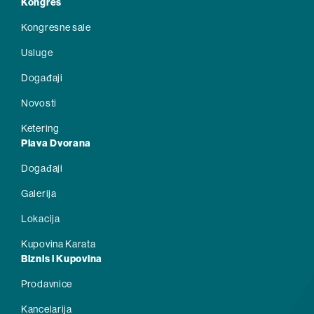
Kongres
Kongresne sale
Usluge
Događaji
Novosti
Ketering
Plava Dvorana
Događaji
Galerija
Lokacija
Kupovina Karata
Biznis i Kupovina
Prodavnice
Kancelarija