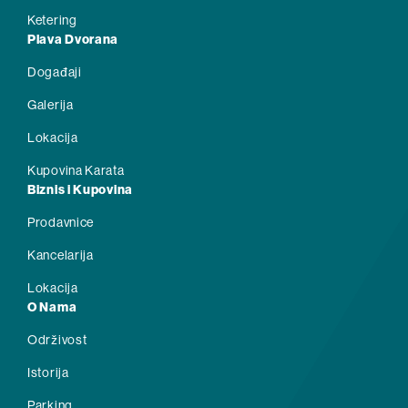
Ketering
Plava Dvorana
Događaji
Galerija
Lokacija
Kupovina Karata
Biznis i Kupovina
Prodavnice
Kancelarija
Lokacija
O Nama
Održivost
Istorija
Parking