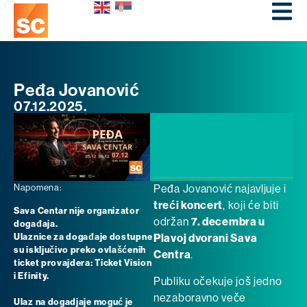
Peđa Jovanović
07.12.2025.
Napomena:
Peđa Jovanović najavljuje i
treći koncert
, koji će biti
Sava Centar nije organizator
održan
7. decembra u
događaja.
Ulaznice za događaje dostupne
Plavoj dvorani Sava
su isključivo preko ovlašćenih
Centra
.
ticket provajdera: Ticket Vision
i Efinity.
Publiku očekuje još jedno
nezaboravno veče
Ulaz na dogadjaje moguć je