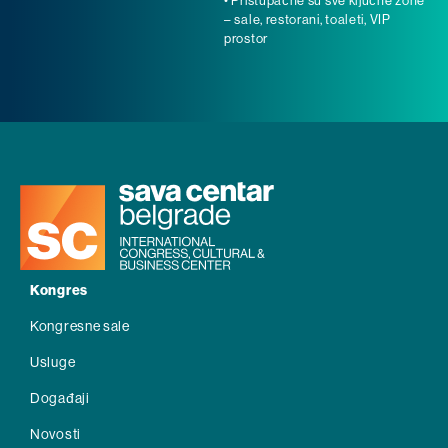
• Pristupačne su sve ključne zone
– sale, restorani, toaleti, VIP
prostor
Kongres
Kongresne sale
Usluge
Događaji
Novosti