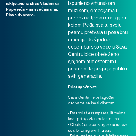
ispunjeno vrhunskom
isključivo iz ulice Vladimira
Popovića – na svečani ulaz
muzikom, emocijama i
Plave dvorane.
prepoznatljivom energijom
kojom Peđa svaku svoju
pesmu pretvara u posebnu
emociju. Još jedno
decembarsko veče u Sava
Centru biće obeleženo
sjajnom atmosferom i
pesmom koja spaja publiku
svih generacija.
Pristupačnost:
Sava Centar je prilagođen
osobama sa invaliditetom
• Raspolaže rampama, liftovima,
kao i prilagođenim toaletima
• Obeležene parking zone nalaze
se u blizini glavnih ulaza