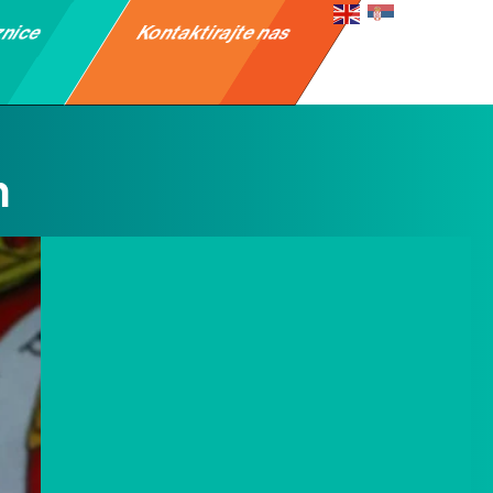
znice
Kontaktirajte nas
h