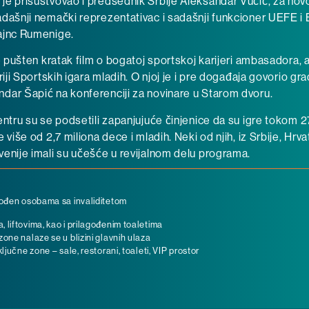
je prisustvovao i predsednik Srbije Aleksandar Vučić, za n
dašnji nemački reprezentativac i sadašnji funkcioner UEFE i 
Hajnc Rumenige.
je pušten kratak film o bogatoj sportskoj karijeri ambasadora, 
riji Sportskih igara mladih. O njoj je i pre događaja govorio gr
dar Šapić na konferenciji za novinare u Starom dvoru.
entru su se podsetili zapanjujuće činjenice da su igre tokom 
 više od 2,7 miliona dece i mladih. Neki od njih, iz Srbije, Hrv
enije imali su učešće u revijalnom delu programa.
gođen osobama sa invaliditetom
liftovima, kao i prilagođenim toaletima
one nalaze se u blizini glavnih ulaza
ljučne zone – sale, restorani, toaleti, VIP prostor