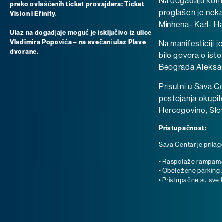
Na događaju kom 
preko ovlašćenih ticket provajdera: Ticket
proglašen je neka
Vision i Efinity.
Minhena- Karl- 
Ulaz na dogadjaje moguć je isključivo iz ulice
Vladimira Popovića – na svečani ulaz Plave
Na manifesticiji 
dvorane.
bilo govora o isto
Beograda Aleksan
Prisutni u Sava C
postojanja okupile
Hercegovine, Slov
Pristupačnost:
Sava Centar je prila
• Raspolaže rampama, 
• Obeležene parking z
• Pristupačne su sve k