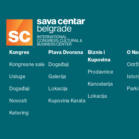
Kongres
Plava Dvorana
Biznis i
O N
Kupovina
Kongresne sale
Događaji
Održ
Prodavnice
Usluge
Galerija
Istori
Kancelarija
Događaji
Lokacija
Park
Lokacija
Novosti
Kupovina Karata
Ketering