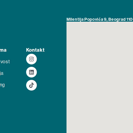
Milentija Popovića 9, Beograd 110
ama
Kontakt
ivost
ja
ing