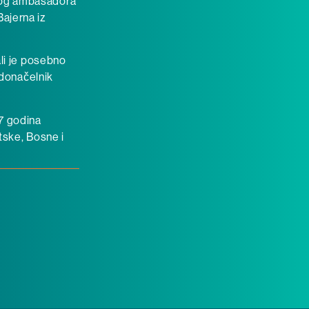
ovog ambasadora
Bajerna iz
ali je posebno
adonačelnik
27 godina
atske, Bosne i