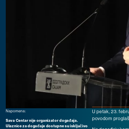
Napomena:
U petak, 23. febr
povodom proglaše
Sava Centar nije organizator događaja.
Ulaznice za događaje dostupne su isključivo