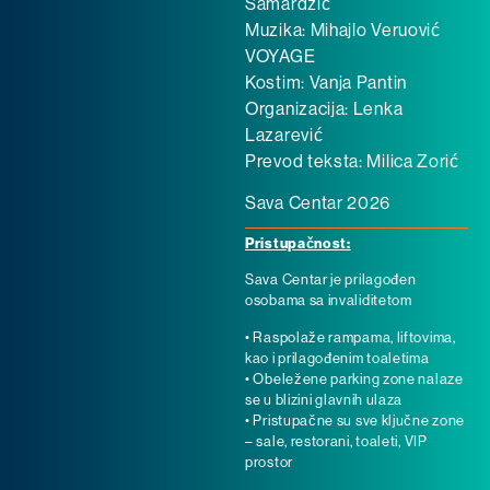
Samardžić
Muzika: Mihajlo Veruović
VOYAGE
Kostim: Vanja Pantin
Organizacija: Lenka
Lazarević
Prevod teksta: Milica Zorić
Sava Centar 2026
Pristupačnost:
Sava Centar je prilagođen
osobama sa invaliditetom
• Raspolaže rampama, liftovima,
kao i prilagođenim toaletima
• Obeležene parking zone nalaze
se u blizini glavnih ulaza
• Pristupačne su sve ključne zone
– sale, restorani, toaleti, VIP
prostor