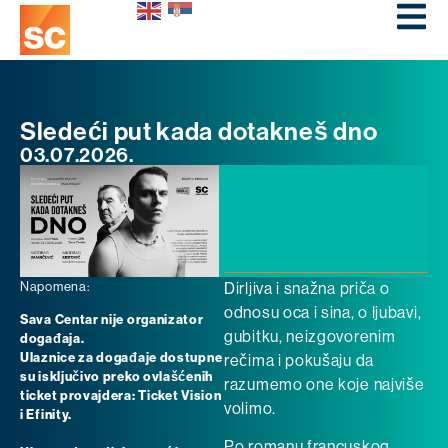
Sledeći put kada dotakneš dno
03.07.2026.
Napomena:
Dirljiva i snažna priča o
odnosu oca i sina, o ljubavi,
Sava Centar nije organizator
gubitku, neizgovorenim
događaja.
Ulaznice za događaje dostupne
rečima i pokušaju da
su isključivo preko ovlašćenih
razumemo one koje najviše
ticket provajdera: Ticket Vision
volimo.
i Efinity.
Po romanu francuskog