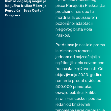
Ulaz na dogadjaj moguć je
pisca Panajotija Paskoa „La
isključivo iz ulice Milentija
Popovića – Sava Centar
prochaine fois que tu
Congress.
mordras la poussière“ i
pozorišnoj adaptaciji
njegovog brata Pola
Paskoa.
Predstava je nastala prema
istoimenom romanu,
jednom od najznačajnijih i
najčitanijih dela savremene
francuske književnosti. Od
objavljivanja 2023. godine
roman je prodat u više od
500.000 primeraka,
osvojio publiku i kritiku
širom Francuske i postao
jedan od književnih
fenomena svoje generacije.