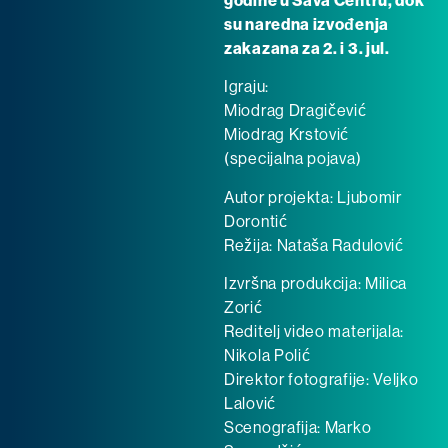
godine u Sava Centru, dok
su naredna izvođenja
zakazana za 2. i 3. jul.
Igraju:
Miodrag Dragičević
Miodrag Krstović
(specijalna pojava)
Autor projekta: Ljubomir
Dorontić
Režija: Nataša Radulović
Izvršna produkcija: Milica
Zorić
Reditelj video materijala:
Nikola Polić
Direktor fotografije: Veljko
Lalović
Scenografija: Marko