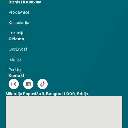
Biznis i Kupovina
Prodavnice
Kancelarija
Lokacija
O Nama
Održivost
Istorija
Parking
Kontakt
Milentija Popovića 9, Beograd 11000, Srbija