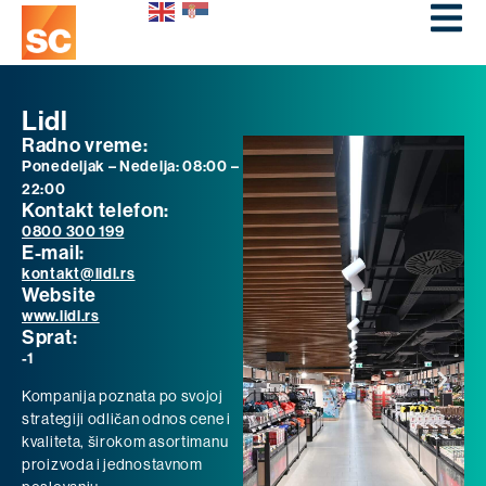
Lidl
Radno vreme:
Ponedeljak – Nedelja: 08:00 –
22:00
Kontakt telefon:
0800 300 199
E-mail:
kontakt@lidl.rs
Website
www.lidl.rs
Sprat:
-1
Kompanija poznata po svojoj
strategiji odličan odnos cene i
kvaliteta, širokom asortimanu
proizvoda i jednostavnom