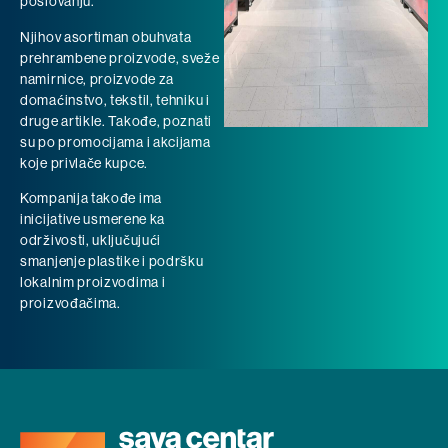
poslovanju.
Njihov asortiman obuhvata
prehrambene proizvode, sveže
namirnice, proizvode za
domaćinstvo, tekstil, tehniku i
druge artikle. Takođe, poznati
su po promocijama i akcijama
koje privlače kupce.
Kompanija takođe ima
inicijative usmerene ka
održivosti, uključujući
smanjenje plastike i podršku
lokalnim proizvodima i
proizvođačima.