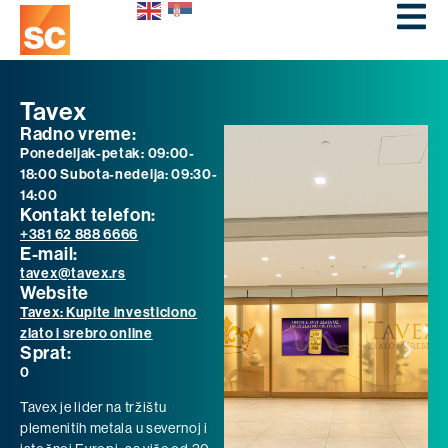
Tavex
Radno vreme:
Ponedeljak-petak: 09:00-
18:00 Subota-nedelja: 09:30-
14:00
Kontakt telefon:
+381 62 888 6666
E-mail:
tavex@tavex.rs
Website
Tavex: Kupite investiciono
zlato i srebro online
Sprat:
0
Tavex je lider na tržištu
plemenitih metala u severnoj i