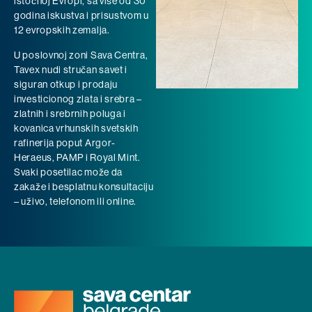
istočnoj Evropi, sa više od 30
godina iskustva i prisustvom u
12 evropskih zemalja.
U poslovnoj zoni Sava Centra,
Tavex nudi stručan savet i
siguran otkup i prodaju
investicionog zlata i srebra –
zlatnih i srebrnih poluga i
kovanica vrhunskih svetskih
rafinerija poput Argor-
Heraeus, PAMP i Royal Mint.
Svaki posetilac može da
zakaže i besplatnu konsultaciju
– uživo, telefonom ili online.